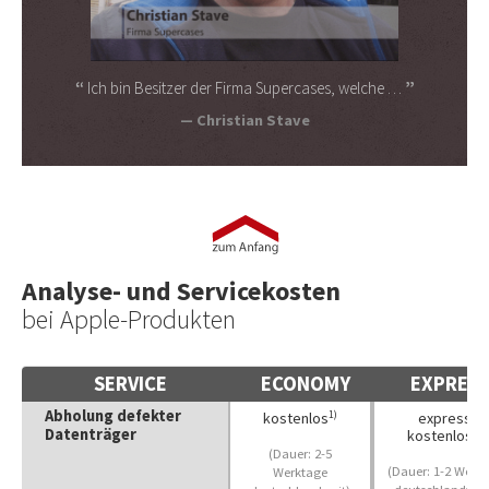
Ich bin Besitzer der Firma Supercases, welche …
Christian Stave
Analyse- und Servicekosten
bei Apple-Produkten
SERVICE
ECONOMY
EXPRES
Abholung defekter
1)
kostenlos
express
Datenträger
1)
kostenlos
(Dauer: 2-5
(Dauer: 1-2 Werk
Werktage