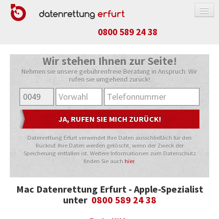
0800 589 24 38
DATENRETTUNG
Wir stehen Ihnen zur Seite!
Nehmen sie unsere gebührenfreie Beratung in Anspruch: Wir
FESTPLATTE / SSD
rufen sie umgehend zurück!
RAID-SYSTEM
NAS-SYSTEM
APPLE-PRODUKTE
Datenrettung Erfurt verwendet Ihre Daten ausschließlich für den
USB-STICK / SPEICHERKARTE
Rückruf. Ihre Daten werden gelöscht, wenn der Zweck der
Speicherung entfallen ist. Weitere Informationen zum Datenschutz
HANDY / TABLET
finden Sie auch
hier
.
PREISE
Mac Datenrettung Erfurt - Apple-Spezialist
ABLAUF
unter
0800 589 24 38
RICHTIG VERPACKEN