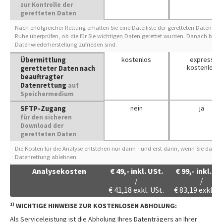
zur Kontrolle der
geretteten Daten
Nach erfolgreicher Rettung erhalten Sie eine Dateiliste der geretteten Daten zu
Ruhe überprüfen, ob die für Sie wichtigen Daten gerettet wurden. Danach bestät
Datenwiederherstellung zufrieden sind.
kostenlos
express
Übermittlung
kostenlos
geretteter Daten nach
beauftragter
Datenrettung
auf
Speichermedium
nein
ja
SFTP-Zugang
für den sicheren
Download der
geretteten Daten
Die Kosten für die Analyse entstehen nur dann - und erst dann, wenn Sie das e
Datenrettung ablehnen.
Analysekosten
€
49,-
inkl. USt.
€
99,-
inkl. US
/
/
€
41,18
exkl. USt.
€
83,19
exkl. U
1)
WICHTIGE HINWEISE ZUR KOSTENLOSEN ABHOLUNG:
Als Serviceleistung ist die Abholung Ihres Datenträgers an Ihrer