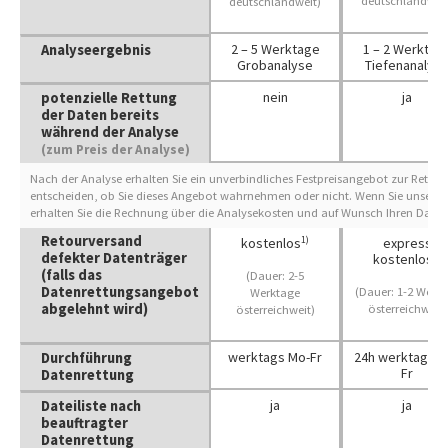
deutschlandweit
deutschlandweit)
2 – 5 Werktage
1 – 2 Werktag
Analyseergebnis
Grobanalyse
Tiefenanalys
nein
ja
potenzielle Rettung
der Daten bereits
während der Analyse
(zum Preis der Analyse)
Nach der Analyse erhalten Sie ein unverbindliches Festpreisangebot zur Rettung
entscheiden, ob Sie dieses Angebot wahrnehmen oder nicht. Wenn Sie unser 
erhalten Sie die Rechnung über die Analysekosten und auf Wunsch Ihren Datent
Retourversand
1)
kostenlos
express
defekter Datenträger
1)
kostenlos
(falls das
(Dauer: 2-5
Datenrettungsangebot
(Dauer: 1-2 Werk
Werktage
abgelehnt wird)
österreichweit)
österreichweit)
werktags Mo-Fr
24h werktags M
Durchführung
Fr
Datenrettung
ja
ja
Dateiliste nach
beauftragter
Datenrettung